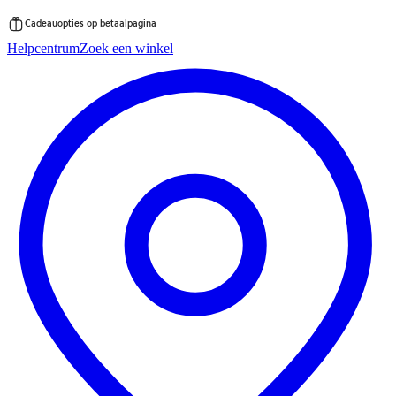
Cadeauopties op betaalpagina
Ga
Helpcentrum
Zoek een winkel
direct
naar
de
inhoud