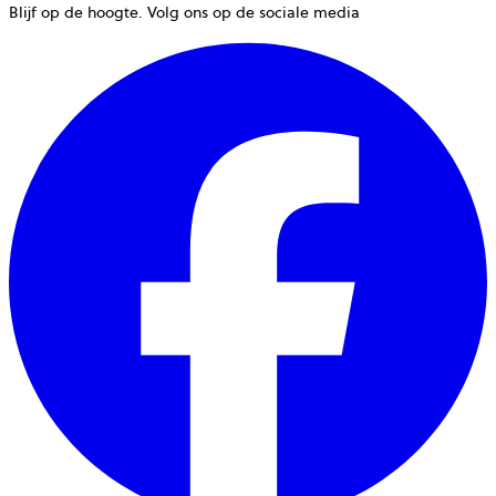
Blijf op de hoogte. Volg ons op de sociale media
w
g
i
e
n
t