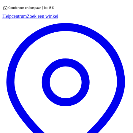
Combineer en bespaar | Tot 15%
Ga
Helpcentrum
Zoek een winkel
direct
naar
de
inhoud