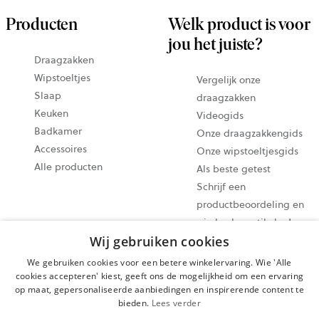
Producten
Welk product is voor
jou het juiste?
Draagzakken
Wipstoeltjes
Vergelijk onze
Slaap
draagzakken
Keuken
Videogids
Badkamer
Onze draagzakkengids
Accessoires
Onze wipstoeltjesgids
Alle producten
Als beste getest
Schrijf een
productbeoordeling en
win keukenartikelen!
Wij gebruiken cookies
Deel je momenten
@babybjorn Moments
We gebruiken cookies voor een betere winkelervaring. Wie 'Alle
cookies accepteren' kiest, geeft ons de mogelijkheid om een ervaring
op maat, gepersonaliseerde aanbiedingen en inspirerende content te
Cookie-instellingen
bieden.
Lees verder
Privacybeleid