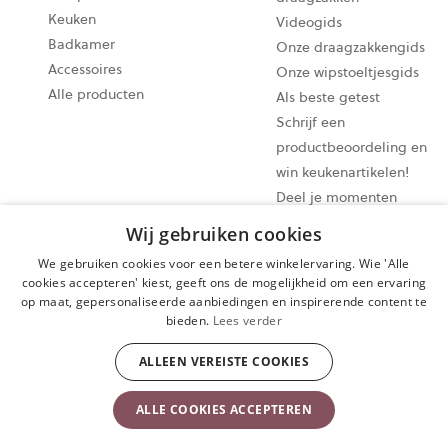
Keuken
Videogids
Badkamer
Onze draagzakkengids
Accessoires
Onze wipstoeltjesgids
Alle producten
Als beste getest
Schrijf een
productbeoordeling en
win keukenartikelen!
Deel je momenten
@babybjorn Moments
Wij gebruiken cookies
We gebruiken cookies voor een betere winkelervaring. Wie 'Alle
Cookie-instellingen
cookies accepteren' kiest, geeft ons de mogelijkheid om een ervaring
op maat, gepersonaliseerde aanbiedingen en inspirerende content te
Privacybeleid
bieden.
Lees verder
Algemene gebruiksvoorwaarden
Aankoop herroepen
ALLEEN VEREISTE COOKIES
Copyright © 2009-2024 BabyBjörn AB. Alle rechten voorbehouden.
ALLE COOKIES ACCEPTEREN