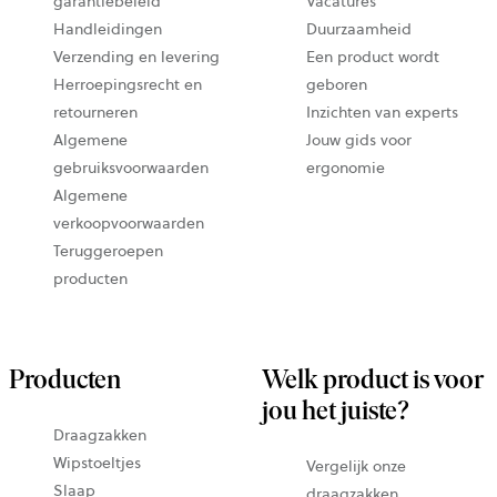
garantiebeleid
Vacatures
Handleidingen
Duurzaamheid
Verzending en levering
Een product wordt
Herroepingsrecht en
geboren
retourneren
Inzichten van experts
Algemene
Jouw gids voor
gebruiksvoorwaarden
ergonomie
Algemene
verkoopvoorwaarden
Teruggeroepen
producten
Producten
Welk product is voor
jou het juiste?
Draagzakken
Wipstoeltjes
Vergelijk onze
Slaap
draagzakken