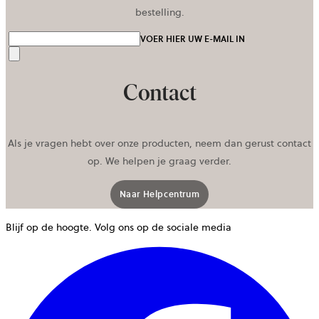
bestelling.
VOER HIER UW E-MAIL IN
Verzenden
Contact
Als je vragen hebt over onze producten, neem dan gerust contact
op. We helpen je graag verder.
Naar Helpcentrum
Blijf op de hoogte. Volg ons op de sociale media
w
g
i
e
n
t