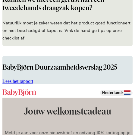
tweedehands draagzak kopen?
Natuurlijk moet je zeker weten dat het product goed functioneert
en niet beschadigd of kapot is. Vink de handige tips op onze
checklist
af.
BabyBjörn Duurzaamheidsverslag 2025
wordt
Lees het rapport
geopend
in
Nederlands
een
nieuw
Jouw welkomstcadeau
tabblad
Meld je aan voor onze nieuwsbrief en ontvang 10% korting op je