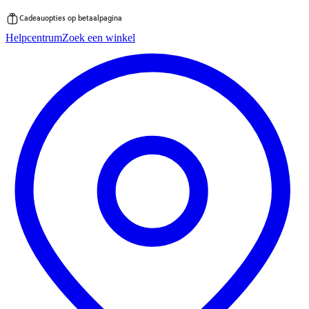
Cadeauopties op betaalpagina
Ga
Helpcentrum
Zoek een winkel
direct
naar
de
inhoud