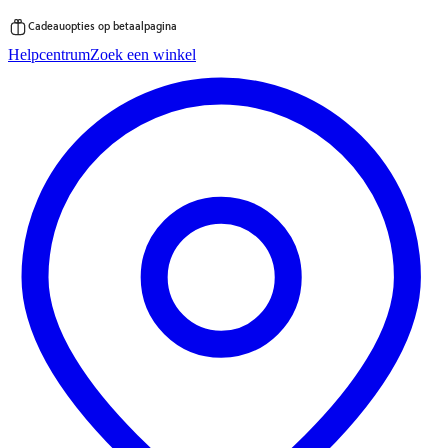
Cadeauopties op betaalpagina
Ga
Helpcentrum
Zoek een winkel
direct
naar
de
inhoud