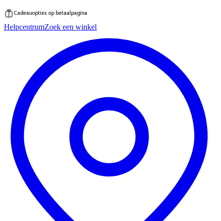
Cadeauopties op betaalpagina
Ga
Helpcentrum
Zoek een winkel
direct
naar
de
inhoud