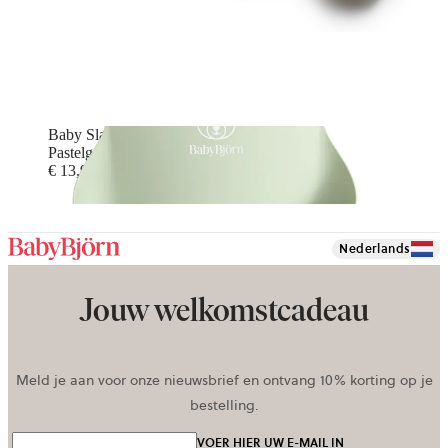
Baby Slab, 1 stuk
Pastelgroen
€ 13,90
Nederlands
Jouw welkomstcadeau
Meld je aan voor onze nieuwsbrief en ontvang 10% korting op je
bestelling.
VOER HIER UW E-MAIL IN