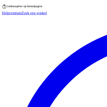
Cadeauopties op betaalpagina
Ga
Helpcentrum
Zoek een winkel
direct
naar
de
inhoud