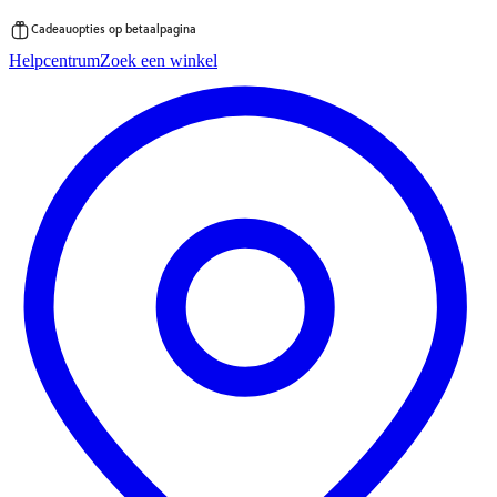
Cadeauopties op betaalpagina
Ga
Helpcentrum
Zoek een winkel
direct
naar
de
inhoud