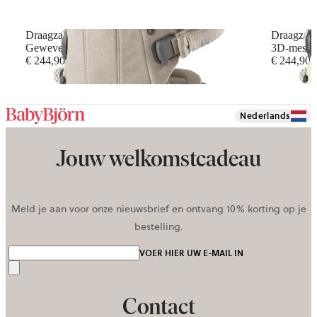
Draagzak Harmony
Draagzak
Geweven gemêleerd, Lichtbeige
3D-mesh,
€ 244,90
€ 244,90
+
6
Nederlands
Jouw welkomstcadeau
Meld je aan voor onze nieuwsbrief en ontvang 10% korting op je
bestelling.
VOER HIER UW E-MAIL IN
Verzenden
Contact