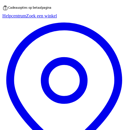
Cadeauopties op betaalpagina
Ga
Helpcentrum
Zoek een winkel
direct
naar
de
inhoud