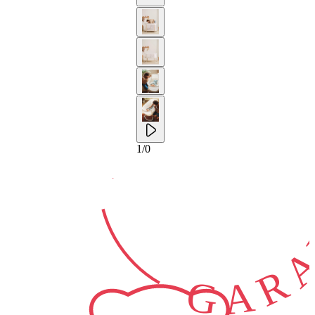
10-JAAR
GARA
1
/
0