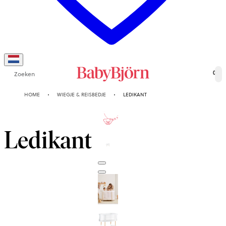
Zoeken
0
HOME
WIEGJE & REISBEDJE
LEDIKANT
10-JAAR
GARANTIE
Ledikant