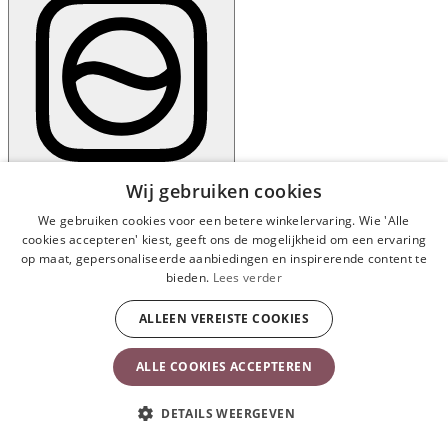
Wij gebruiken cookies
Materialen en onderhoudsadvies
We gebruiken cookies voor een betere winkelervaring. Wie 'Alle
cookies accepteren' kiest, geeft ons de mogelijkheid om een ervaring
Materialen
op maat, gepersonaliseerde aanbiedingen en inspirerende content te
bieden.
Lees verder
Stof van het bedje: 100% polyester
ALLEEN VEREISTE COOKIES
Onderstel: MDF (voldoet aan de emissienorm voor een gezond
binnenklimaat)
ALLE COOKIES ACCEPTEREN
Poten: gecoat berkenhout
DETAILS WEERGEVEN
Frame van het ledikant: gelakt staal