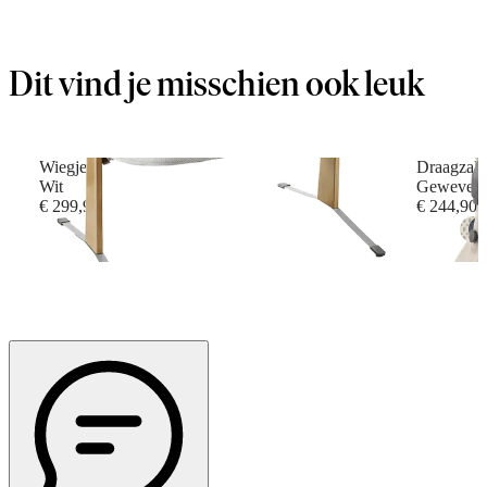
Dit vind je misschien ook leuk
Wiegje
Draagzak
Wit
Geweven g
€ 299,90
€ 244,90