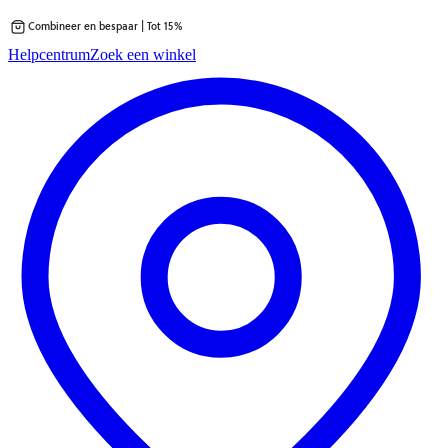
Combineer en bespaar | Tot 15%
Ga
Helpcentrum
Zoek een winkel
direct
naar
de
inhoud