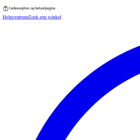
Cadeauopties op betaalpagina
Ga
Helpcentrum
Zoek een winkel
direct
naar
de
inhoud