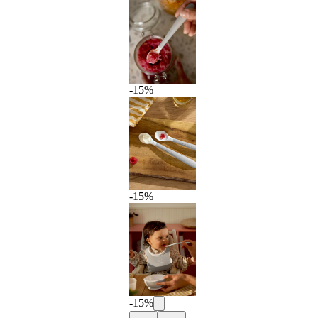
-15%
-15%
-15%
Previous
Next