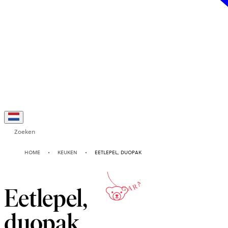
Zoeken
2-JAAR
HOME
KEUKEN
EETLEPEL, DUOPAK
GARANTIE
Eetlepel,
duopak