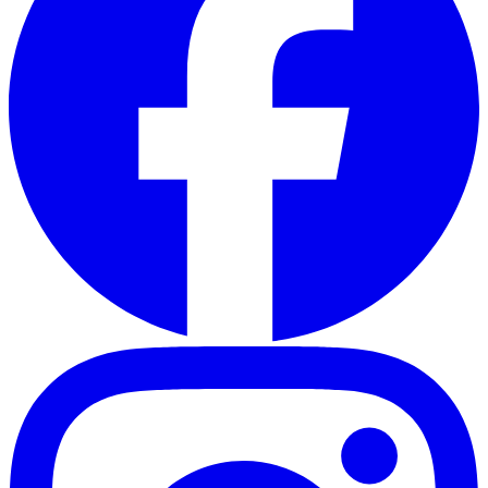
w
g
i
e
n
t