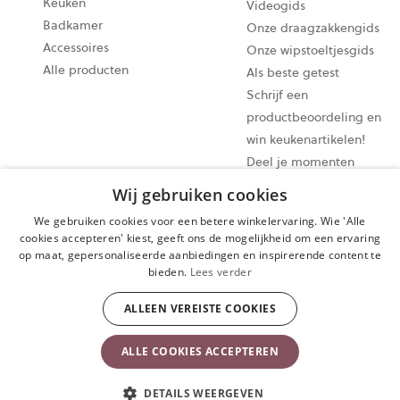
Keuken
Videogids
Badkamer
Onze draagzakkengids
Accessoires
Onze wipstoeltjesgids
Alle producten
Als beste getest
Schrijf een
productbeoordeling en
win keukenartikelen!
Deel je momenten
@babybjorn Moments
Wij gebruiken cookies
We gebruiken cookies voor een betere winkelervaring. Wie 'Alle
Cookie-instellingen
cookies accepteren' kiest, geeft ons de mogelijkheid om een ervaring
op maat, gepersonaliseerde aanbiedingen en inspirerende content te
Privacybeleid
bieden.
Lees verder
Algemene gebruiksvoorwaarden
Aankoop herroepen
ALLEEN VEREISTE COOKIES
Copyright © 2009-2024 BabyBjörn AB. Alle rechten voorbehouden.
ALLE COOKIES ACCEPTEREN
DETAILS WEERGEVEN