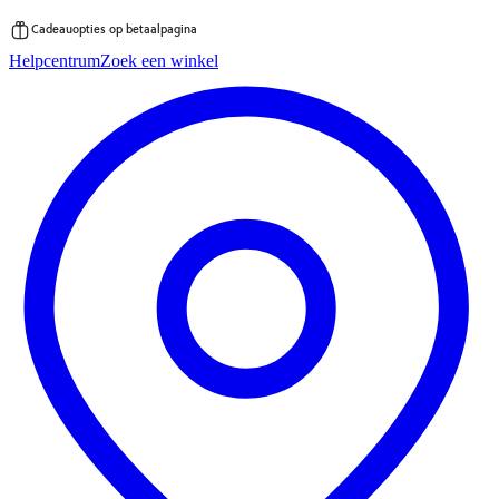
Cadeauopties op betaalpagina
Ga
Helpcentrum
Zoek een winkel
direct
naar
de
inhoud