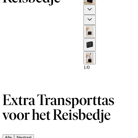
Previous
Next
1
/
0
Extra Transporttas
voor het Reisbedje
Alle
Neutraal