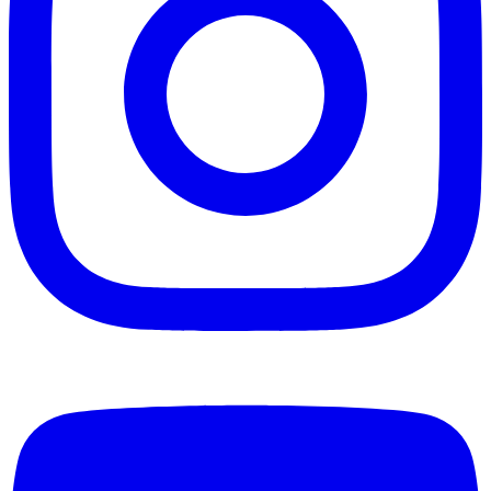
w
g
i
e
n
t