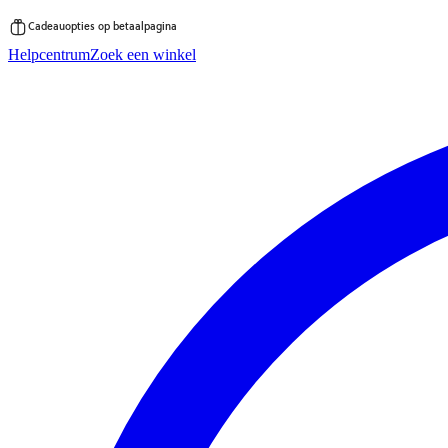
Cadeauopties op betaalpagina
Ga
Helpcentrum
Zoek een winkel
direct
naar
de
inhoud