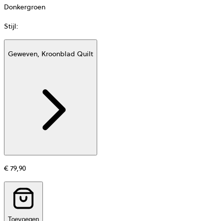
Donkergroen
Stijl
:
Geweven, Kroonblad Quilt
Additional
information
about
Materiaal
€ 79,90
Toevoegen