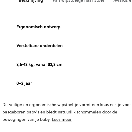
Beschrijving
Van wipstoeltje naar stoel
Awards e
Ergonomisch ontwerp
Verstelbare onderdelen
3,6-13 kg, vanaf 53,3 cm
0–2 jaar
Dit veilige en ergonomische wipstoeltje vormt een knus nestje voor
pasgeboren baby's en biedt natuurlijk schommelen door de
bewegingen van je baby.
Lees meer