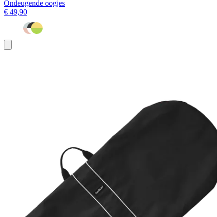
Ondeugende oogjes
€ 49,90
Toevoegen