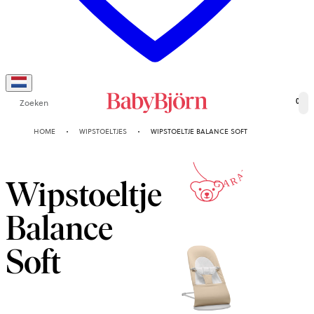
Zoeken
0
10-JAAR
HOME
WIPSTOELTJES
WIPSTOELTJE BALANCE SOFT
GARANTIE
Wipstoeltje
Balance
Soft