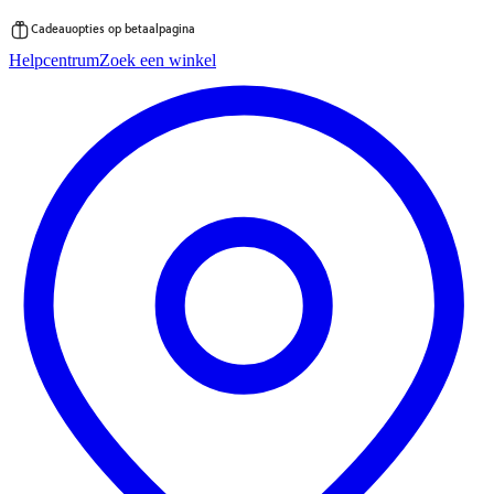
Cadeauopties op betaalpagina
Ga
Helpcentrum
Zoek een winkel
direct
naar
de
inhoud