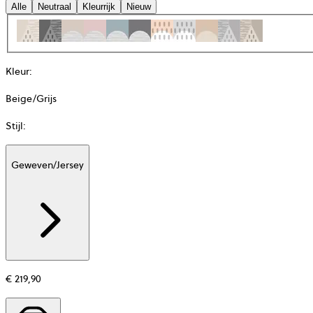
Alle
Neutraal
Kleurrijk
Nieuw
Kleur
:
Beige/Grijs
Stijl
:
Geweven/Jersey
Additional
information
about
Materiaal
€ 219,90